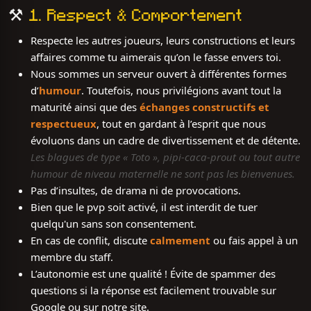
⚒️
1. Respect & Comportement
Respecte les autres joueurs, leurs constructions et leurs
affaires comme tu aimerais qu’on le fasse envers toi.
Nous sommes un serveur ouvert à différentes formes
d’
humour
. Toutefois, nous privilégions avant tout la
maturité ainsi que des
échanges constructifs et
respectueux
, tout en gardant à l’esprit que nous
évoluons dans un cadre de divertissement et de détente.
Les blagues de type « Toto », pipi-caca-prout ou tout autre
humour de niveau maternelle ne sont pas les bienvenues.
Pas d’insultes, de drama ni de provocations.
Bien que le pvp soit activé, il est interdit de tuer
quelqu'un sans son consentement.
En cas de conflit, discute
calmement
ou fais appel à un
membre du staff.
L’autonomie est une qualité ! Évite de spammer des
questions si la réponse est facilement trouvable sur
Google ou sur notre site.