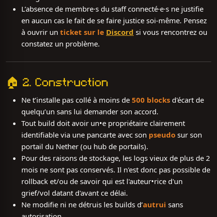
L’absence de membre·s du staff connecté·e·s ne justifie
en aucun cas le fait de se faire justice soi-même. Pensez
à ouvrir un
ticket sur le
Discord
si vous rencontrez ou
constatez un problème.
🏠 2. Construction
Ne t’installe pas collé à moins de
500 blocks
d'écart de
quelqu’un sans lui demander son accord.
Tout build doit avoir un•e propriétaire clairement
identifiable via une pancarte avec son
pseudo
sur son
portail du Nether (ou hub de portails).
Pour des raisons de stockage, les logs vieux de plus de 2
mois ne sont pas conservés. Il n'est donc pas possible de
rollback et/ou de savoir qui est l'auteur•rice d'un
grief/vol datant d'avant ce délai.
Ne modifie ni ne détruis les builds d’
autrui
sans
autorisation.